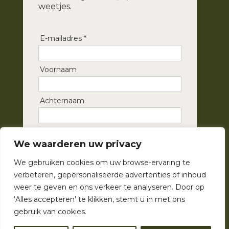
weetjes.
E-mailadres *
Voornaam
Achternaam
Inschrijven ➞
We waarderen uw privacy
We gebruiken cookies om uw browse-ervaring te
verbeteren, gepersonaliseerde advertenties of inhoud
weer te geven en ons verkeer te analyseren. Door op
‘Alles accepteren’ te klikken, stemt u in met ons
gebruik van cookies.
© Mariëlle’s Meubelmakerij |
Privacybeleid
|
Algemene
voorwaarden
| Webdesign by
WebHuggers