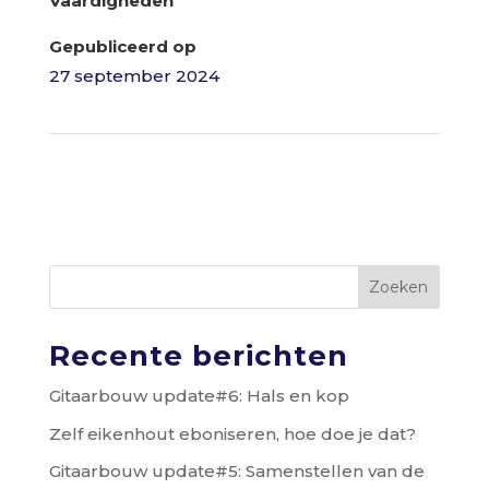
Vaardigheden
Gepubliceerd op
27 september 2024
←
Restauratie antieke stoel
Loungestoel en hocker in Deense stijl
→
Zoeken
Recente berichten
Gitaarbouw update#6: Hals en kop
Zelf eikenhout eboniseren, hoe doe je dat?
Gitaarbouw update#5: Samenstellen van de