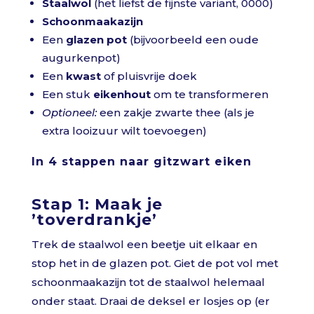
Staalwol
(het liefst de fijnste variant, 0000)
Schoonmaakazijn
Een
glazen pot
(bijvoorbeeld een oude
augurkenpot)
Een
kwast
of pluisvrije doek
Een stuk
eikenhout
om te transformeren
Optioneel:
een zakje zwarte thee (als je
extra looizuur wilt toevoegen)
In 4 stappen naar gitzwart eiken
Stap 1: Maak je
’toverdrankje’
Trek de staalwol een beetje uit elkaar en
stop het in de glazen pot. Giet de pot vol met
schoonmaakazijn tot de staalwol helemaal
onder staat. Draai de deksel er losjes op (er