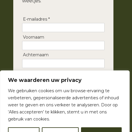
weetjes.
E-mailadres *
Voornaam
Achternaam
Inschrijven ➞
We waarderen uw privacy
We gebruiken cookies om uw browse-ervaring te
verbeteren, gepersonaliseerde advertenties of inhoud
weer te geven en ons verkeer te analyseren. Door op
‘Alles accepteren’ te klikken, stemt u in met ons
gebruik van cookies.
© Mariëlle’s Meubelmakerij |
Privacybeleid
|
Algemene
voorwaarden
| Webdesign by
WebHuggers