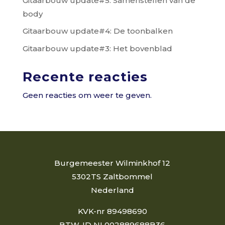
Gitaarbouw update#5: Samenstellen van de
body
Gitaarbouw update#4: De toonbalken
Gitaarbouw update#3: Het bovenblad
Recente reacties
Geen reacties om weer te geven.
Burgemeester Wilminkhof 12
5302TS Zaltbommel
Nederland
KVK-nr 89498690
BTW-ID NL002889688B36