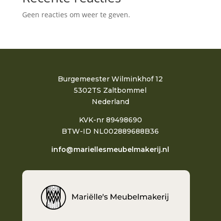
Geen reacties om weer te geven.
Burgemeester Wilminkhof 12
5302TS Zaltbommel
Nederland
KVK-nr 89498690
BTW-ID NL002889688B36
info@mariellesmeubelmakerij.nl